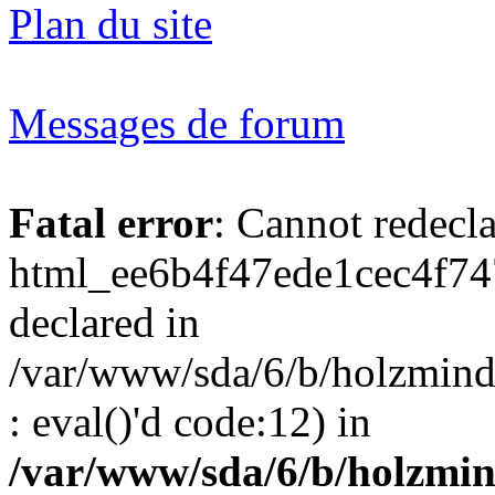
Plan du site
Messages de forum
Fatal error
: Cannot redecl
html_ee6b4f47ede1cec4f74
declared in
/var/www/sda/6/b/holzmind
: eval()'d code:12) in
/var/www/sda/6/b/holzmin