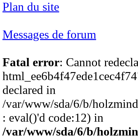
Plan du site
Messages de forum
Fatal error
: Cannot redecl
html_ee6b4f47ede1cec4f74
declared in
/var/www/sda/6/b/holzmind
: eval()'d code:12) in
/var/www/sda/6/b/holzmin