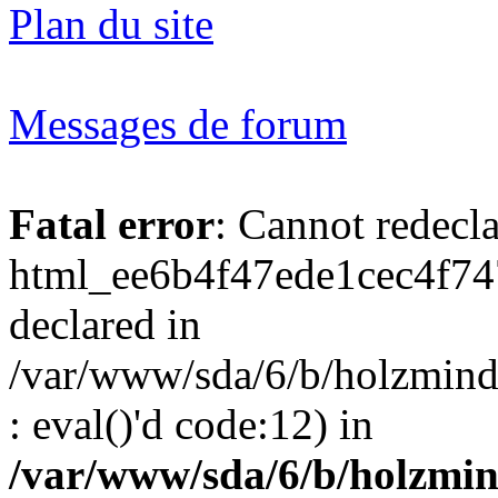
Plan du site
Messages de forum
Fatal error
: Cannot redecl
html_ee6b4f47ede1cec4f74
declared in
/var/www/sda/6/b/holzmind
: eval()'d code:12) in
/var/www/sda/6/b/holzmin