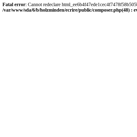
Fatal error
: Cannot redeclare html_ee6b4f47ede1cec4f7478f58b505ba9
/var/www/sda/6/b/holzminden/ecrire/public/composer.php(48) : ev