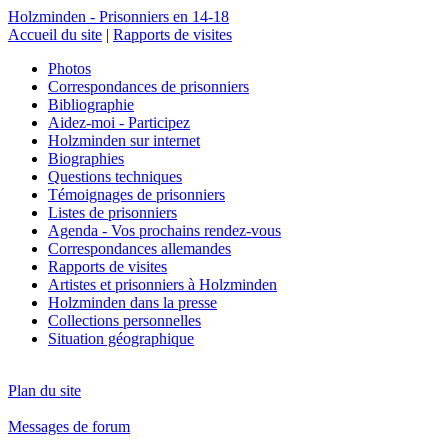
Holzminden - Prisonniers en 14-18
Accueil du site
|
Rapports de visites
Photos
Correspondances de prisonniers
Bibliographie
Aidez-moi - Participez
Holzminden sur internet
Biographies
Questions techniques
Témoignages de prisonniers
Listes de prisonniers
Agenda - Vos prochains rendez-vous
Correspondances allemandes
Rapports de visites
Artistes et prisonniers à Holzminden
Holzminden dans la presse
Collections personnelles
Situation géographique
Plan du site
Messages de forum