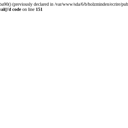
0() (previously declared in /var/www/sda/6/b/holzminden/ecrire/publi
al()'d code
on line
151