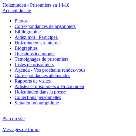
Holzminden - Prisonniers en 14-18
Accueil du site
Photos
Correspondances de prisonniers
Bibliographie
Aidez-moi - Participez
Holzminden sur internet
Biographies
Questions techniques
Témoignages de prisonniers
Listes de prisonniers
Agenda - Vos prochains rendez-vous
Correspondances allemandes
Rapports de visites
Artistes et prisonniers à Holzminden
Holzminden dans la presse
Collections personnelles
Situation géographique
Plan du site
Messages de forum