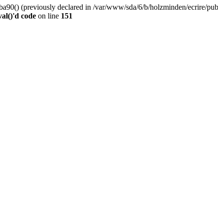
0() (previously declared in /var/www/sda/6/b/holzminden/ecrire/publi
al()'d code
on line
151