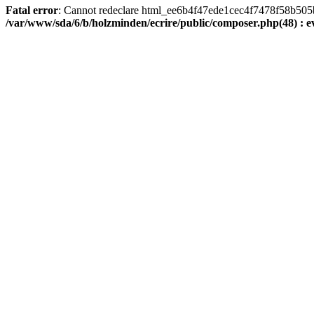
Fatal error
: Cannot redeclare html_ee6b4f47ede1cec4f7478f58b505ba9
/var/www/sda/6/b/holzminden/ecrire/public/composer.php(48) : ev