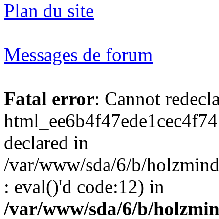
Plan du site
Messages de forum
Fatal error
: Cannot redecl
html_ee6b4f47ede1cec4f74
declared in
/var/www/sda/6/b/holzmind
: eval()'d code:12) in
/var/www/sda/6/b/holzmin