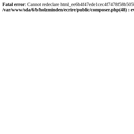
Fatal error
: Cannot redeclare html_ee6b4f47ede1cec4f7478f58b505ba9
/var/www/sda/6/b/holzminden/ecrire/public/composer.php(48) : ev