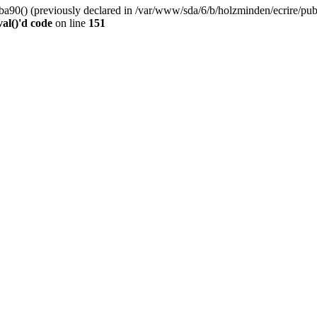
0() (previously declared in /var/www/sda/6/b/holzminden/ecrire/publi
al()'d code
on line
151