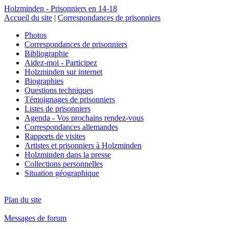
Holzminden - Prisonniers en 14-18
Accueil du site
|
Correspondances de prisonniers
Photos
Correspondances de prisonniers
Bibliographie
Aidez-moi - Participez
Holzminden sur internet
Biographies
Questions techniques
Témoignages de prisonniers
Listes de prisonniers
Agenda - Vos prochains rendez-vous
Correspondances allemandes
Rapports de visites
Artistes et prisonniers à Holzminden
Holzminden dans la presse
Collections personnelles
Situation géographique
Plan du site
Messages de forum