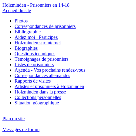
Holzminden - Prisonniers en 14-18
Accueil du site
Photos
Correspondances de prisonniers
Bibliographie
Aidez-moi - Participez
Holzminden sur internet
Biographies
Questions techniques
Témoignages de prisonniers
Listes de prisonniers
Agenda - Vos prochains rendez-vous
Correspondances allemandes
Rapports de visites
Artistes et prisonniers à Holzminden
Holzminden dans la presse
Collections personnelles
Situation géographique
Plan du site
Messages de forum