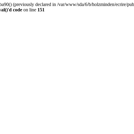
0() (previously declared in /var/www/sda/6/b/holzminden/ecrire/publi
al()'d code
on line
151