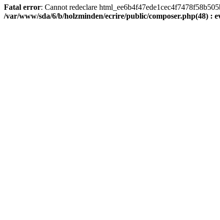
Fatal error
: Cannot redeclare html_ee6b4f47ede1cec4f7478f58b505ba9
/var/www/sda/6/b/holzminden/ecrire/public/composer.php(48) : ev