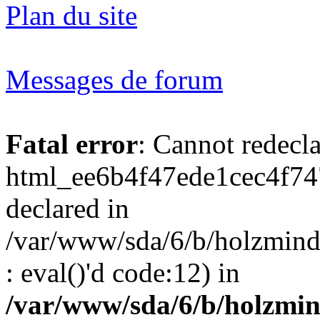
Plan du site
Messages de forum
Fatal error
: Cannot redecl
html_ee6b4f47ede1cec4f74
declared in
/var/www/sda/6/b/holzmind
: eval()'d code:12) in
/var/www/sda/6/b/holzmin