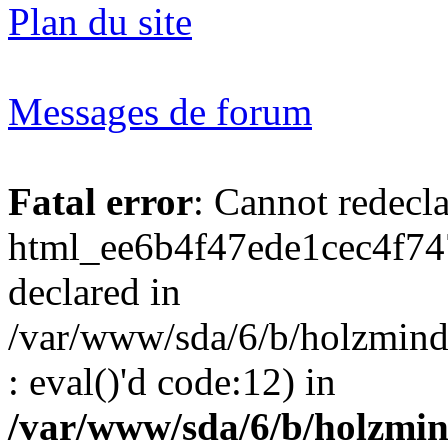
Plan du site
Messages de forum
Fatal error
: Cannot redecl
html_ee6b4f47ede1cec4f74
declared in
/var/www/sda/6/b/holzmind
: eval()'d code:12) in
/var/www/sda/6/b/holzmin