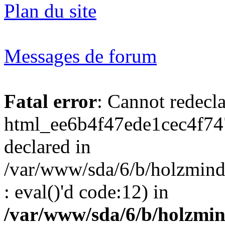
Plan du site
Messages de forum
Fatal error
: Cannot redecl
html_ee6b4f47ede1cec4f74
declared in
/var/www/sda/6/b/holzmind
: eval()'d code:12) in
/var/www/sda/6/b/holzmin