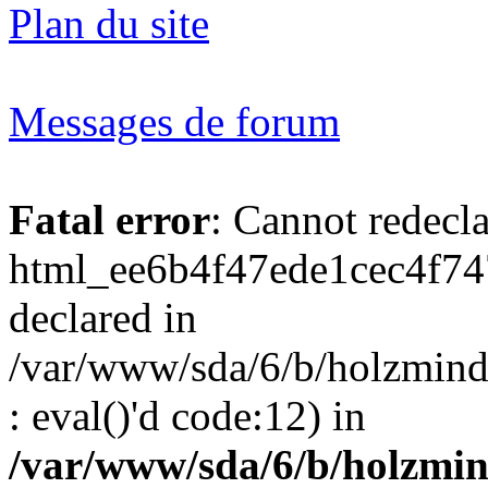
Plan du site
Messages de forum
Fatal error
: Cannot redecl
html_ee6b4f47ede1cec4f74
declared in
/var/www/sda/6/b/holzmind
: eval()'d code:12) in
/var/www/sda/6/b/holzmin