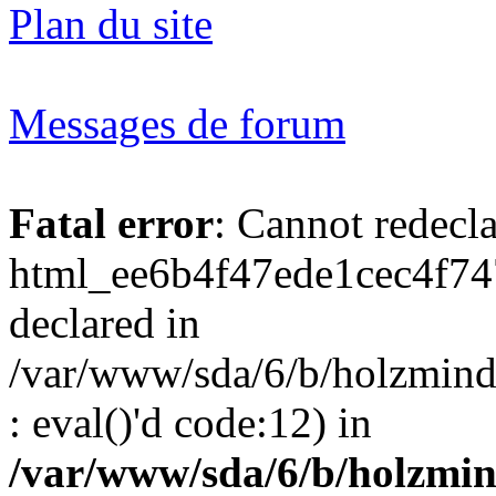
Plan du site
Messages de forum
Fatal error
: Cannot redecl
html_ee6b4f47ede1cec4f74
declared in
/var/www/sda/6/b/holzmind
: eval()'d code:12) in
/var/www/sda/6/b/holzmin