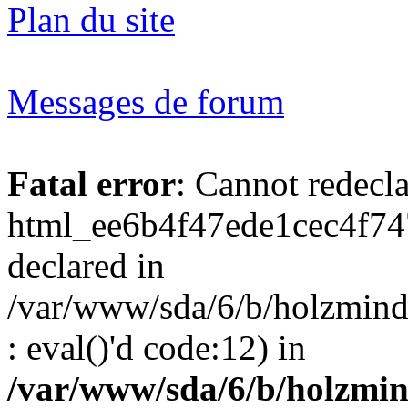
Plan du site
Messages de forum
Fatal error
: Cannot redecl
html_ee6b4f47ede1cec4f74
declared in
/var/www/sda/6/b/holzmind
: eval()'d code:12) in
/var/www/sda/6/b/holzmin