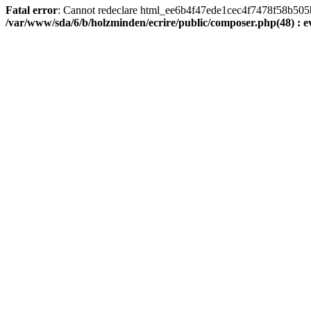
Fatal error
: Cannot redeclare html_ee6b4f47ede1cec4f7478f58b505ba9
/var/www/sda/6/b/holzminden/ecrire/public/composer.php(48) : ev