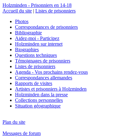
Holzminden - Prisonniers en 14-18
Accueil du site
|
Listes de prisonniers
Photos
Correspondances de prisonniers
Bibliographie
Aidez-moi - Participez
Holzminden sur internet
Biographies
Questions techniques
Témoignages de prisonniers
Listes de prisonniers
Agenda - Vos prochains rendez-vous
Correspondances allemandes
Rapports de visites
Artistes et prisonniers à Holzminden
Holzminden dans la presse
Collections personnelles
Situation géographique
Plan du site
Messages de forum