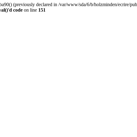
0() (previously declared in /var/www/sda/6/b/holzminden/ecrire/publi
al()'d code
on line
151