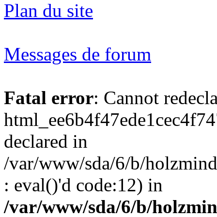
Plan du site
Messages de forum
Fatal error
: Cannot redecl
html_ee6b4f47ede1cec4f74
declared in
/var/www/sda/6/b/holzmind
: eval()'d code:12) in
/var/www/sda/6/b/holzmin