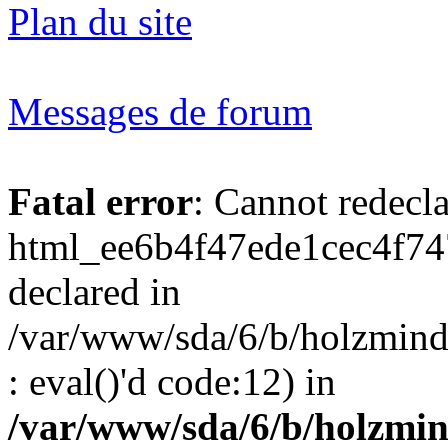
Plan du site
Messages de forum
Fatal error
: Cannot redecl
html_ee6b4f47ede1cec4f74
declared in
/var/www/sda/6/b/holzmind
: eval()'d code:12) in
/var/www/sda/6/b/holzmin