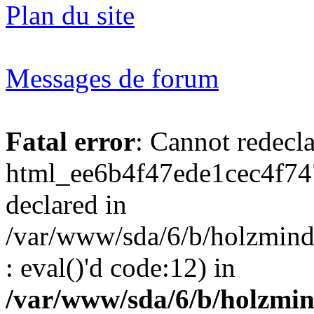
Plan du site
Messages de forum
Fatal error
: Cannot redecl
html_ee6b4f47ede1cec4f74
declared in
/var/www/sda/6/b/holzmind
: eval()'d code:12) in
/var/www/sda/6/b/holzmin