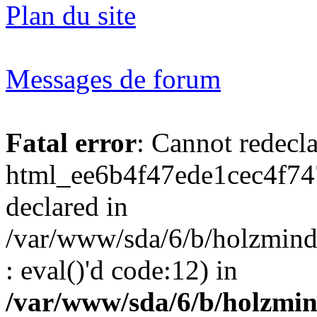
Plan du site
Messages de forum
Fatal error
: Cannot redecl
html_ee6b4f47ede1cec4f74
declared in
/var/www/sda/6/b/holzmind
: eval()'d code:12) in
/var/www/sda/6/b/holzmin