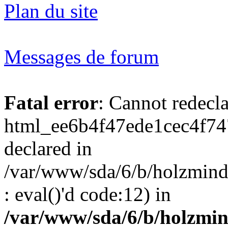
Plan du site
Messages de forum
Fatal error
: Cannot redecl
html_ee6b4f47ede1cec4f74
declared in
/var/www/sda/6/b/holzmind
: eval()'d code:12) in
/var/www/sda/6/b/holzmin