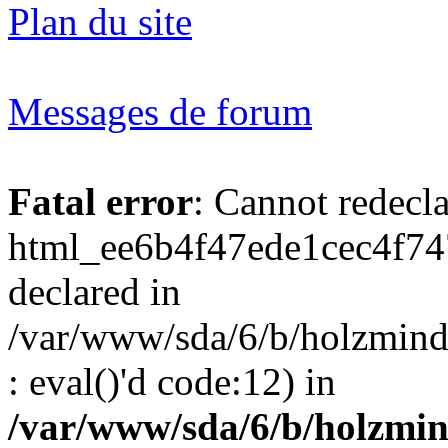
Plan du site
Messages de forum
Fatal error
: Cannot redecl
html_ee6b4f47ede1cec4f74
declared in
/var/www/sda/6/b/holzmind
: eval()'d code:12) in
/var/www/sda/6/b/holzmin