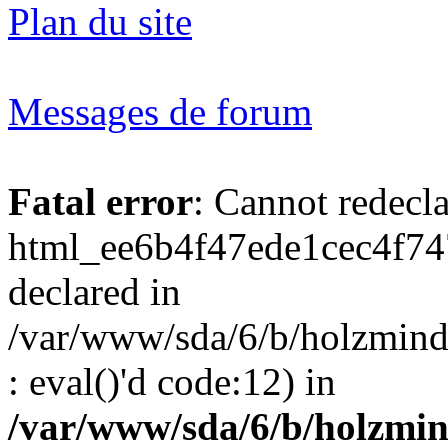
Plan du site
Messages de forum
Fatal error
: Cannot redecl
html_ee6b4f47ede1cec4f74
declared in
/var/www/sda/6/b/holzmind
: eval()'d code:12) in
/var/www/sda/6/b/holzmin