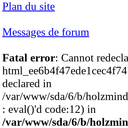
Plan du site
Messages de forum
Fatal error
: Cannot redecl
html_ee6b4f47ede1cec4f74
declared in
/var/www/sda/6/b/holzmind
: eval()'d code:12) in
/var/www/sda/6/b/holzmin