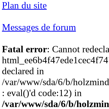
Plan du site
Messages de forum
Fatal error
: Cannot redecl
html_ee6b4f47ede1cec4f74
declared in
/var/www/sda/6/b/holzmind
: eval()'d code:12) in
/var/www/sda/6/b/holzmin