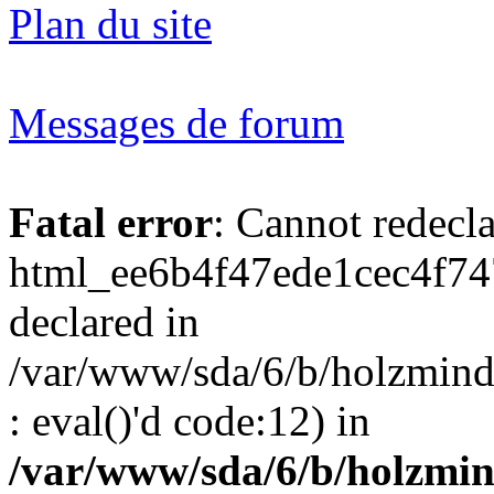
Plan du site
Messages de forum
Fatal error
: Cannot redecl
html_ee6b4f47ede1cec4f74
declared in
/var/www/sda/6/b/holzmind
: eval()'d code:12) in
/var/www/sda/6/b/holzmin