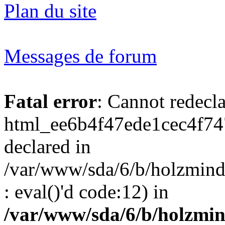
Plan du site
Messages de forum
Fatal error
: Cannot redecl
html_ee6b4f47ede1cec4f74
declared in
/var/www/sda/6/b/holzmind
: eval()'d code:12) in
/var/www/sda/6/b/holzmin