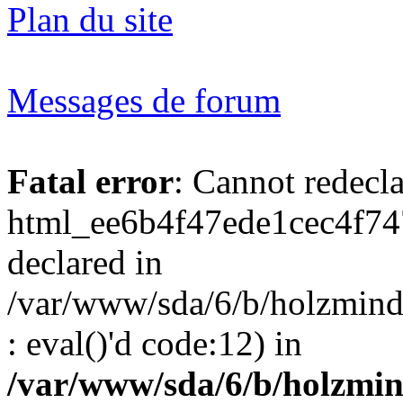
Plan du site
Messages de forum
Fatal error
: Cannot redecl
html_ee6b4f47ede1cec4f74
declared in
/var/www/sda/6/b/holzmind
: eval()'d code:12) in
/var/www/sda/6/b/holzmin