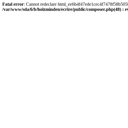
Fatal error
: Cannot redeclare html_ee6b4f47ede1cec4f7478f58b505ba9
/var/www/sda/6/b/holzminden/ecrire/public/composer.php(48) : ev