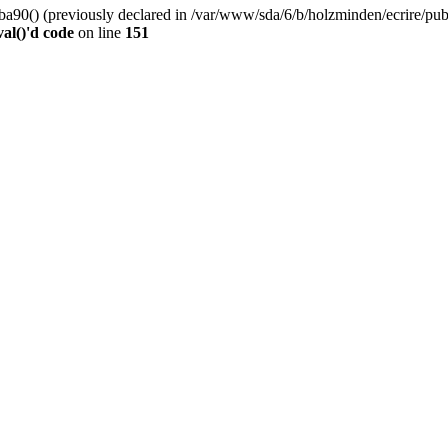
0() (previously declared in /var/www/sda/6/b/holzminden/ecrire/publi
al()'d code
on line
151