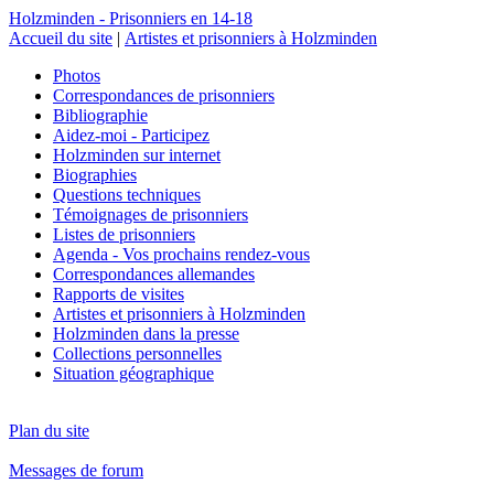
Holzminden - Prisonniers en 14-18
Accueil du site
|
Artistes et prisonniers à Holzminden
Photos
Correspondances de prisonniers
Bibliographie
Aidez-moi - Participez
Holzminden sur internet
Biographies
Questions techniques
Témoignages de prisonniers
Listes de prisonniers
Agenda - Vos prochains rendez-vous
Correspondances allemandes
Rapports de visites
Artistes et prisonniers à Holzminden
Holzminden dans la presse
Collections personnelles
Situation géographique
Plan du site
Messages de forum