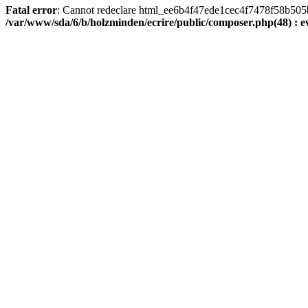
Fatal error
: Cannot redeclare html_ee6b4f47ede1cec4f7478f58b505ba9
/var/www/sda/6/b/holzminden/ecrire/public/composer.php(48) : ev