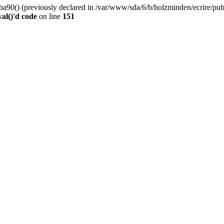
0() (previously declared in /var/www/sda/6/b/holzminden/ecrire/publi
al()'d code
on line
151