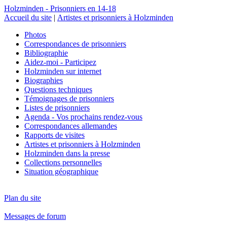
Holzminden - Prisonniers en 14-18
Accueil du site
|
Artistes et prisonniers à Holzminden
Photos
Correspondances de prisonniers
Bibliographie
Aidez-moi - Participez
Holzminden sur internet
Biographies
Questions techniques
Témoignages de prisonniers
Listes de prisonniers
Agenda - Vos prochains rendez-vous
Correspondances allemandes
Rapports de visites
Artistes et prisonniers à Holzminden
Holzminden dans la presse
Collections personnelles
Situation géographique
Plan du site
Messages de forum