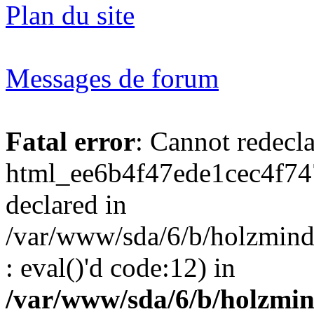
Plan du site
Messages de forum
Fatal error
: Cannot redecl
html_ee6b4f47ede1cec4f74
declared in
/var/www/sda/6/b/holzmind
: eval()'d code:12) in
/var/www/sda/6/b/holzmin