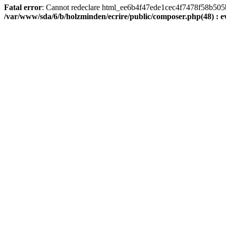
Fatal error
: Cannot redeclare html_ee6b4f47ede1cec4f7478f58b505ba9
/var/www/sda/6/b/holzminden/ecrire/public/composer.php(48) : ev