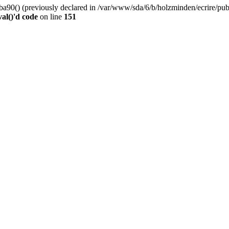
0() (previously declared in /var/www/sda/6/b/holzminden/ecrire/publi
al()'d code
on line
151