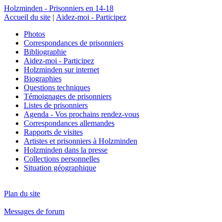
Holzminden - Prisonniers en 14-18
Accueil du site
|
Aidez-moi - Participez
Photos
Correspondances de prisonniers
Bibliographie
Aidez-moi - Participez
Holzminden sur internet
Biographies
Questions techniques
Témoignages de prisonniers
Listes de prisonniers
Agenda - Vos prochains rendez-vous
Correspondances allemandes
Rapports de visites
Artistes et prisonniers à Holzminden
Holzminden dans la presse
Collections personnelles
Situation géographique
Plan du site
Messages de forum