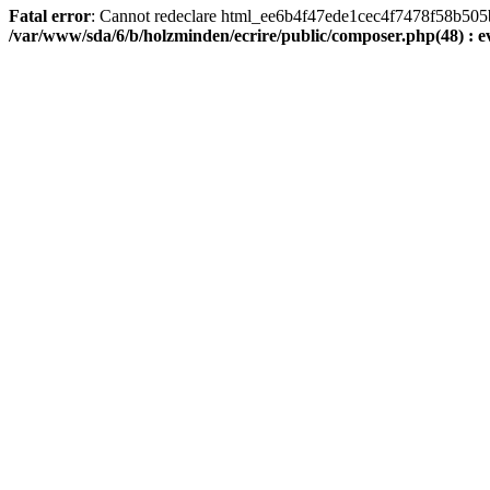
Fatal error
: Cannot redeclare html_ee6b4f47ede1cec4f7478f58b505ba9
/var/www/sda/6/b/holzminden/ecrire/public/composer.php(48) : ev