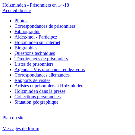
Holzminden - Prisonniers en 14-18
Accueil du site
Photos
Correspondances de prisonniers
Bibliographie
Aidez-moi - Participez
Holzminden sur internet
Biographies
Questions techniques
Témoignages de prisonniers
Listes de prisonniers
Agenda - Vos prochains rendez-vous
Correspondances allemandes
Rapports de visites
Artistes et prisonniers à Holzminden
Holzminden dans la presse
Collections personnelles
Situation géographique
Plan du site
Messages de forum