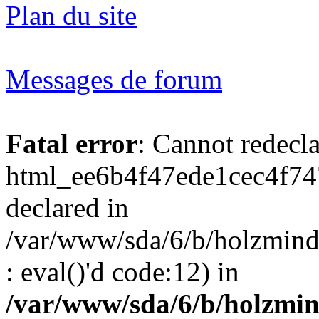
Plan du site
Messages de forum
Fatal error
: Cannot redecl
html_ee6b4f47ede1cec4f74
declared in
/var/www/sda/6/b/holzmind
: eval()'d code:12) in
/var/www/sda/6/b/holzmin