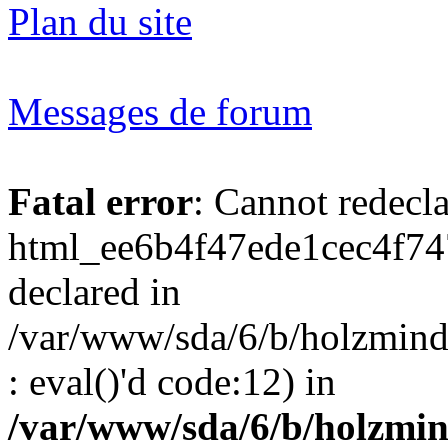
Plan du site
Messages de forum
Fatal error
: Cannot redecl
html_ee6b4f47ede1cec4f74
declared in
/var/www/sda/6/b/holzmind
: eval()'d code:12) in
/var/www/sda/6/b/holzmin