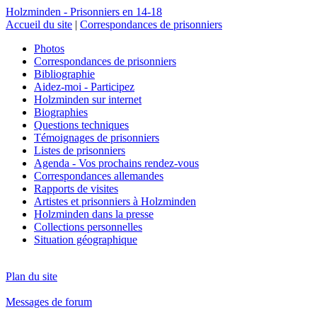
Holzminden - Prisonniers en 14-18
Accueil du site
|
Correspondances de prisonniers
Photos
Correspondances de prisonniers
Bibliographie
Aidez-moi - Participez
Holzminden sur internet
Biographies
Questions techniques
Témoignages de prisonniers
Listes de prisonniers
Agenda - Vos prochains rendez-vous
Correspondances allemandes
Rapports de visites
Artistes et prisonniers à Holzminden
Holzminden dans la presse
Collections personnelles
Situation géographique
Plan du site
Messages de forum