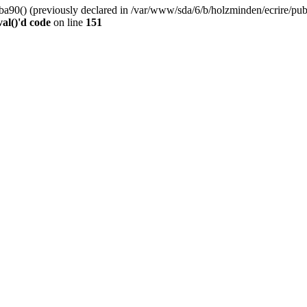
0() (previously declared in /var/www/sda/6/b/holzminden/ecrire/publi
al()'d code
on line
151