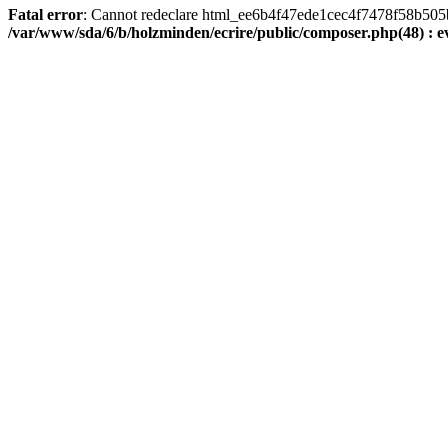
Fatal error
: Cannot redeclare html_ee6b4f47ede1cec4f7478f58b505ba9
/var/www/sda/6/b/holzminden/ecrire/public/composer.php(48) : ev