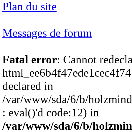
Plan du site
Messages de forum
Fatal error
: Cannot redecl
html_ee6b4f47ede1cec4f74
declared in
/var/www/sda/6/b/holzmind
: eval()'d code:12) in
/var/www/sda/6/b/holzmin