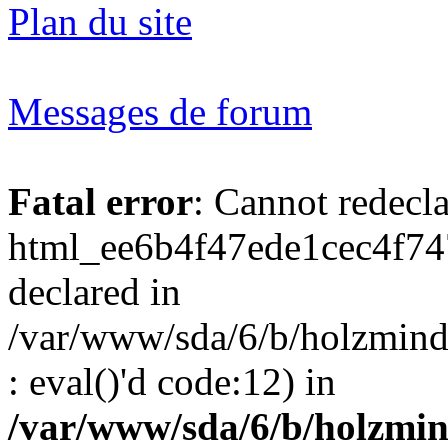
Plan du site
Messages de forum
Fatal error
: Cannot redecl
html_ee6b4f47ede1cec4f74
declared in
/var/www/sda/6/b/holzmind
: eval()'d code:12) in
/var/www/sda/6/b/holzmin