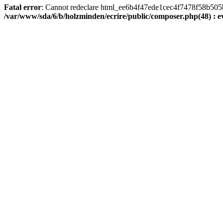
Fatal error
: Cannot redeclare html_ee6b4f47ede1cec4f7478f58b505ba9
/var/www/sda/6/b/holzminden/ecrire/public/composer.php(48) : ev