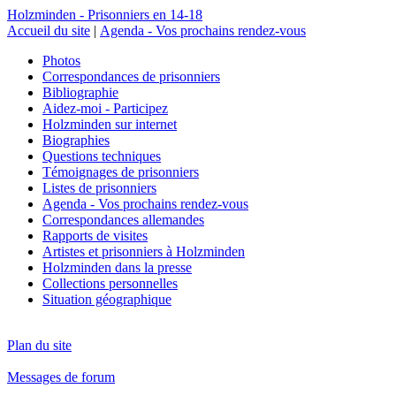
Holzminden - Prisonniers en 14-18
Accueil du site
|
Agenda - Vos prochains rendez-vous
Photos
Correspondances de prisonniers
Bibliographie
Aidez-moi - Participez
Holzminden sur internet
Biographies
Questions techniques
Témoignages de prisonniers
Listes de prisonniers
Agenda - Vos prochains rendez-vous
Correspondances allemandes
Rapports de visites
Artistes et prisonniers à Holzminden
Holzminden dans la presse
Collections personnelles
Situation géographique
Plan du site
Messages de forum