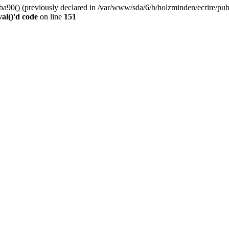
0() (previously declared in /var/www/sda/6/b/holzminden/ecrire/publi
al()'d code
on line
151