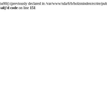
0() (previously declared in /var/www/sda/6/b/holzminden/ecrire/publi
al()'d code
on line
151