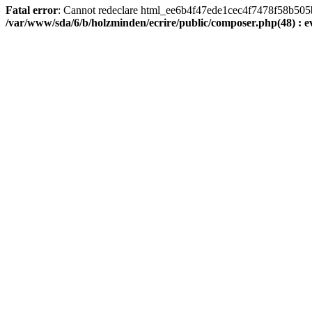
Fatal error
: Cannot redeclare html_ee6b4f47ede1cec4f7478f58b505ba9
/var/www/sda/6/b/holzminden/ecrire/public/composer.php(48) : ev