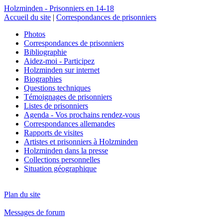
Holzminden - Prisonniers en 14-18
Accueil du site
|
Correspondances de prisonniers
Photos
Correspondances de prisonniers
Bibliographie
Aidez-moi - Participez
Holzminden sur internet
Biographies
Questions techniques
Témoignages de prisonniers
Listes de prisonniers
Agenda - Vos prochains rendez-vous
Correspondances allemandes
Rapports de visites
Artistes et prisonniers à Holzminden
Holzminden dans la presse
Collections personnelles
Situation géographique
Plan du site
Messages de forum