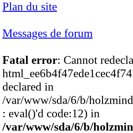
Plan du site
Messages de forum
Fatal error
: Cannot redecl
html_ee6b4f47ede1cec4f74
declared in
/var/www/sda/6/b/holzmind
: eval()'d code:12) in
/var/www/sda/6/b/holzmin