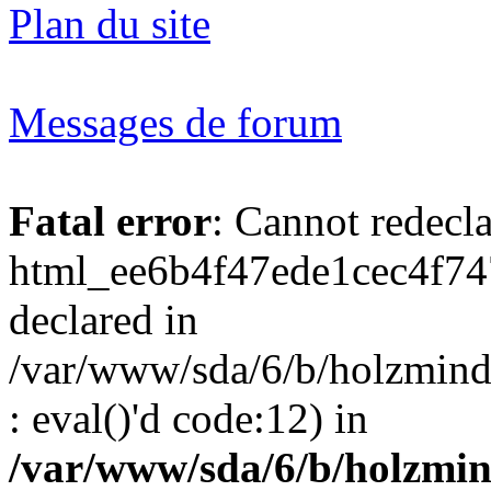
Plan du site
Messages de forum
Fatal error
: Cannot redecl
html_ee6b4f47ede1cec4f74
declared in
/var/www/sda/6/b/holzmind
: eval()'d code:12) in
/var/www/sda/6/b/holzmin