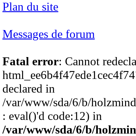
Plan du site
Messages de forum
Fatal error
: Cannot redecl
html_ee6b4f47ede1cec4f74
declared in
/var/www/sda/6/b/holzmind
: eval()'d code:12) in
/var/www/sda/6/b/holzmin