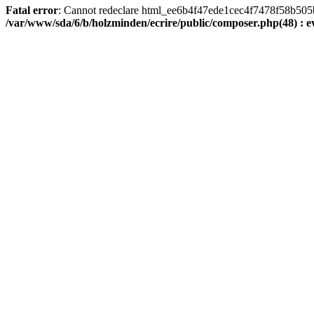
Fatal error
: Cannot redeclare html_ee6b4f47ede1cec4f7478f58b505ba9
/var/www/sda/6/b/holzminden/ecrire/public/composer.php(48) : ev