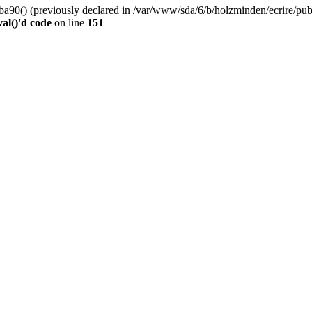
0() (previously declared in /var/www/sda/6/b/holzminden/ecrire/publi
al()'d code
on line
151