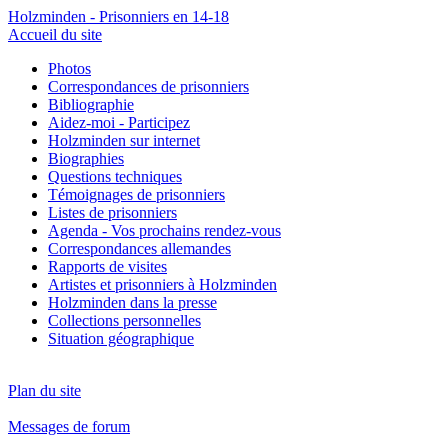
Holzminden - Prisonniers en 14-18
Accueil du site
Photos
Correspondances de prisonniers
Bibliographie
Aidez-moi - Participez
Holzminden sur internet
Biographies
Questions techniques
Témoignages de prisonniers
Listes de prisonniers
Agenda - Vos prochains rendez-vous
Correspondances allemandes
Rapports de visites
Artistes et prisonniers à Holzminden
Holzminden dans la presse
Collections personnelles
Situation géographique
Plan du site
Messages de forum