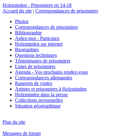
Holzminden - Prisonniers en 14-18
Accueil du site
|
Correspondances de prisonniers
Photos
Correspondances de prisonniers
Bibliographie
Aidez-moi - Participez
Holzminden sur internet
Biographies
Questions techniques
Témoignages de prisonniers
Listes de prisonniers
Agenda - Vos prochains rendez-vous
Correspondances allemandes
Rapports de visites
Artistes et prisonniers à Holzminden
Holzminden dans la presse
Collections personnelles
Situation géographique
Plan du site
Messages de forum