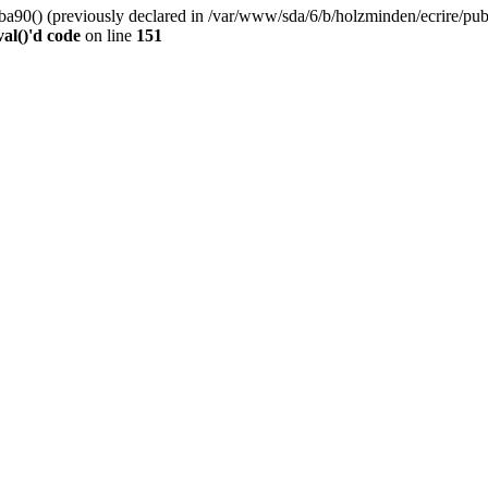
0() (previously declared in /var/www/sda/6/b/holzminden/ecrire/publi
al()'d code
on line
151