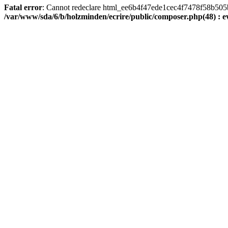
Fatal error
: Cannot redeclare html_ee6b4f47ede1cec4f7478f58b505ba9
/var/www/sda/6/b/holzminden/ecrire/public/composer.php(48) : ev