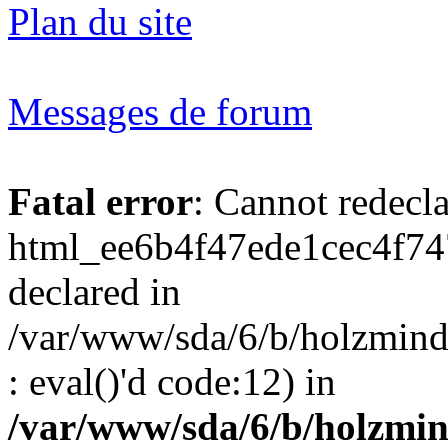
Plan du site
Messages de forum
Fatal error
: Cannot redecl
html_ee6b4f47ede1cec4f74
declared in
/var/www/sda/6/b/holzmind
: eval()'d code:12) in
/var/www/sda/6/b/holzmin