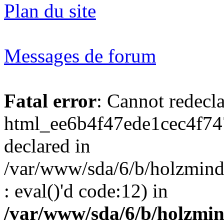
Plan du site
Messages de forum
Fatal error
: Cannot redecl
html_ee6b4f47ede1cec4f74
declared in
/var/www/sda/6/b/holzmind
: eval()'d code:12) in
/var/www/sda/6/b/holzmin