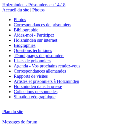
Holzminden - Prisonniers en 14-18
Accueil du site
|
Photos
Photos
Correspondances de prisonniers
Bibliographie
Aidez-moi - Participez
Holzminden sur internet
Biographies
Questions techniques
Témoignages de prisonniers
Listes de prisonniers
Agenda - Vos prochains rendez-vous
Correspondances allemandes
Rapports de visites
Artistes et prisonniers à Holzminden
Holzminden dans la presse
Collections personnelles
Situation géographique
Plan du site
Messages de forum