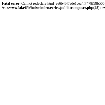
Fatal error
: Cannot redeclare html_ee6b4f47ede1cec4f7478f58b505ba9
/var/www/sda/6/b/holzminden/ecrire/public/composer.php(48) : ev