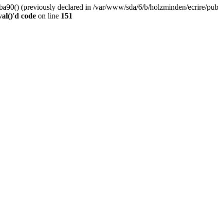
0() (previously declared in /var/www/sda/6/b/holzminden/ecrire/publi
al()'d code
on line
151