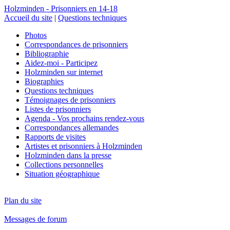
Holzminden - Prisonniers en 14-18
Accueil du site
|
Questions techniques
Photos
Correspondances de prisonniers
Bibliographie
Aidez-moi - Participez
Holzminden sur internet
Biographies
Questions techniques
Témoignages de prisonniers
Listes de prisonniers
Agenda - Vos prochains rendez-vous
Correspondances allemandes
Rapports de visites
Artistes et prisonniers à Holzminden
Holzminden dans la presse
Collections personnelles
Situation géographique
Plan du site
Messages de forum