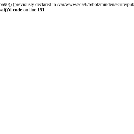
0() (previously declared in /var/www/sda/6/b/holzminden/ecrire/publi
al()'d code
on line
151