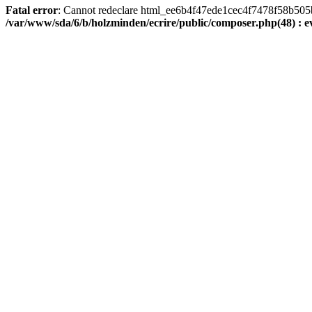
Fatal error
: Cannot redeclare html_ee6b4f47ede1cec4f7478f58b505ba9
/var/www/sda/6/b/holzminden/ecrire/public/composer.php(48) : ev