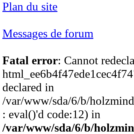
Plan du site
Messages de forum
Fatal error
: Cannot redecl
html_ee6b4f47ede1cec4f74
declared in
/var/www/sda/6/b/holzmind
: eval()'d code:12) in
/var/www/sda/6/b/holzmin