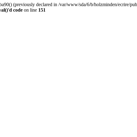
0() (previously declared in /var/www/sda/6/b/holzminden/ecrire/publi
al()'d code
on line
151