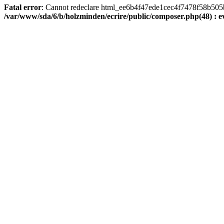
Fatal error
: Cannot redeclare html_ee6b4f47ede1cec4f7478f58b505ba9
/var/www/sda/6/b/holzminden/ecrire/public/composer.php(48) : ev