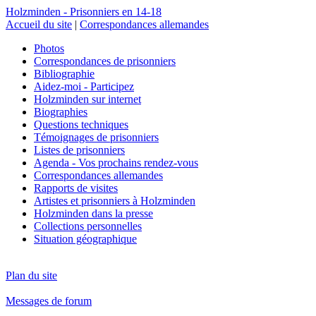
Holzminden - Prisonniers en 14-18
Accueil du site
|
Correspondances allemandes
Photos
Correspondances de prisonniers
Bibliographie
Aidez-moi - Participez
Holzminden sur internet
Biographies
Questions techniques
Témoignages de prisonniers
Listes de prisonniers
Agenda - Vos prochains rendez-vous
Correspondances allemandes
Rapports de visites
Artistes et prisonniers à Holzminden
Holzminden dans la presse
Collections personnelles
Situation géographique
Plan du site
Messages de forum